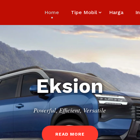
Home
Tipe Mobil
Harga
I
E
k
s
i
o
n
Powerful, Efficient, Versatile
READ MORE